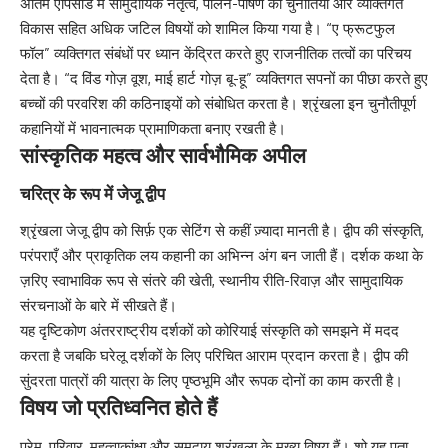
अंतिम एपिसोड में सामुदायिक नेतृत्व, पालन-पोषण की चुनौतियों और व्यक्तिगत
विकास सहित अधिक जटिल विषयों को शामिल किया गया है। “ए फ्रूटफुल
फॉल” व्यक्तिगत संबंधों पर ध्यान केंद्रित करते हुए राजनीतिक तत्वों का परिचय
देता है। “द विंड गोज़ वूश, माई हार्ट गोज़ बू-हू” व्यक्तिगत सपनों का पीछा करते हुए
बच्चों की परवरिश की कठिनाइयों को संबोधित करता है। श्रृंखला इन चुनौतीपूर्ण
कहानियों में भावनात्मक प्रामाणिकता बनाए रखती है।
सांस्कृतिक महत्व और सार्वभौमिक अपील
चरित्र के रूप में जेजू द्वीप
श्रृंखला जेजू द्वीप को सिर्फ़ एक सेटिंग से कहीं ज़्यादा मानती है। द्वीप की संस्कृति,
परंपराएँ और प्राकृतिक लय कहानी का अभिन्न अंग बन जाती हैं। दर्शक कथा के
ज़रिए स्वाभाविक रूप से संतरे की खेती, स्थानीय रीति-रिवाज़ और सामुदायिक
संरचनाओं के बारे में सीखते हैं।
यह दृष्टिकोण अंतरराष्ट्रीय दर्शकों को कोरियाई संस्कृति को समझने में मदद
करता है जबकि घरेलू दर्शकों के लिए परिचित आराम प्रदान करता है। द्वीप की
सुंदरता पात्रों की यात्रा के लिए पृष्ठभूमि और रूपक दोनों का काम करती है।
विषय जो प्रतिध्वनित होते हैं
प्रेम, परिवार, महत्वाकांक्षा और समुदाय श्रृंखला के मुख्य विषय हैं। शो यह पता